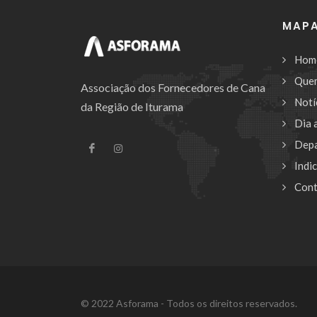
MAPA
Hom
Que
Associação dos Fornecedores de Cana
Notí
da Região de Iturama
Dia 
Dep
Indi
Cont
© 2022 Asforama - Todos os direitos reservados.