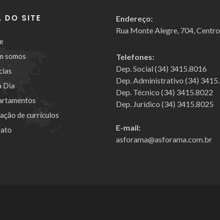
 DO SITE
Endereço:
Rua Monte Alegre, 704, Centr
e
m somos
Telefones:
Dep. Social (34) 3415.8016
cias
Dep. Administrativo (34) 3415
a Dia
Dep. Técnico (34) 3415.8022
artamentos
Dep. Jurídico (34) 3415.8025
cação de currículos
E-mail:
ato
asforama@asforama.com.br