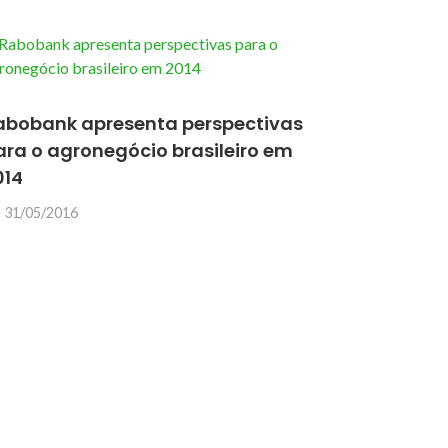
abobank apresenta perspectivas
ara o agronegócio brasileiro em
014
31/05/2016