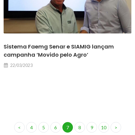
Sistema Faemg Senar e SIAMIG lançam
campanha ‘Movido pelo Agro’
22/03/2023
<
4
5
6
7
8
9
10
>