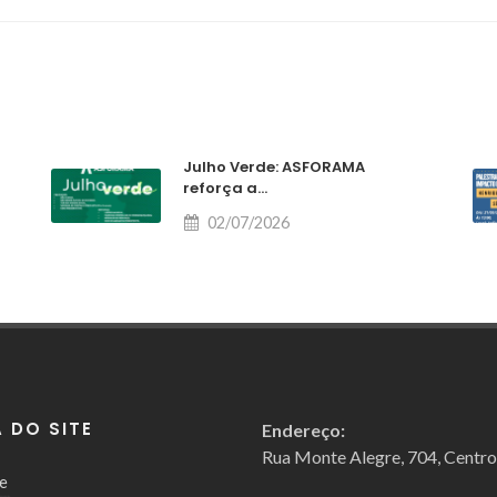
Julho Verde: ASFORAMA
reforça a...
02/07/2026
 DO SITE
Endereço:
Rua Monte Alegre, 704, Centr
e