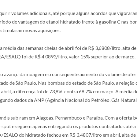
irir volumes adicionais, até porque alguns acordos que vigoraram
odo de vantagem do etanol hidratado frente à gasolina C nas bomb
estimularam novas aquisições.
média das semanas cheias de abril foi de R$ 3,6808/litro, alta 
EA/ESALQ foi de R$ 4,0893/litro, valor 15% superior ao de março.
 o avanço da moagem e o consequente aumento do volume de oferta
tado de São Paulo. Nas bombas do estado de São Paulo, a relação d
 abril, a diferença foi de 73,8%, contra 68,7% em março. A média d
, segundo dados da ANP (Agência Nacional do Petróleo, Gás Natural
óis subiram em Alagoas, Pernambuco e Paraíba. Com a oferta bem 
o spot e seguem apenas entregando os produtos contratados até a 
ESALQ do hidratado fechou em R$ 3,4807/litro em abril, alta de 7