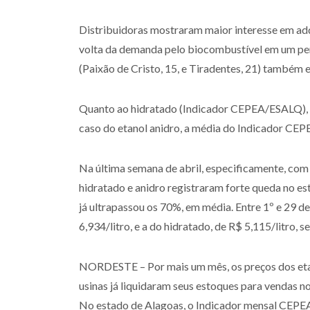
Distribuidoras mostraram maior interesse em adqu
volta da demanda pelo biocombustível em um perí
(Paixão de Cristo, 15, e Tiradentes, 21) também 
Quanto ao hidratado (Indicador CEPEA/ESALQ), a 
caso do etanol anidro, a média do Indicador CEP
Na última semana de abril, especificamente, com
hidratado e anidro registraram forte queda no es
já ultrapassou os 70%, em média. Entre 1º e 29 de
6,934/litro, e a do hidratado, de R$ 5,115/litro
NORDESTE – Por mais um mês, os preços dos etan
usinas já liquidaram seus estoques para vendas n
No estado de Alagoas, o Indicador mensal CEPEA/