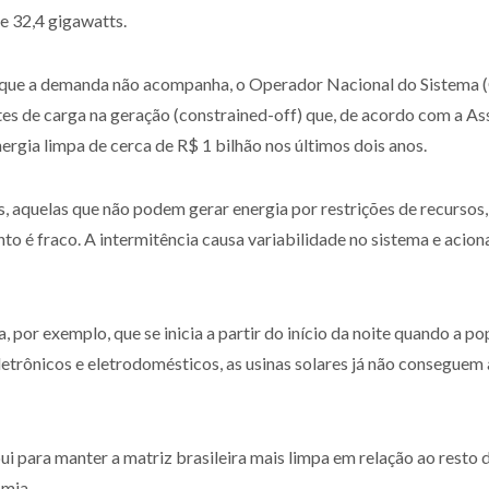
e 32,4 gigawatts.
a que a demanda não acompanha, o Operador Nacional do Sistema 
tes de carga na geração (constrained-off) que, de acordo com a As
rgia limpa de cerca de R$ 1 bilhão nos últimos dois anos.
s, aquelas que não podem gerar energia por restrições de recursos,
ento é fraco. A intermitência causa variabilidade no sistema e aci
 por exemplo, que se inicia a partir do início da noite quando a p
letrônicos e eletrodomésticos, as usinas solares já não conseguem 
i para manter a matriz brasileira mais limpa em relação ao resto
omia.