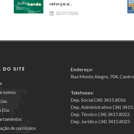
reforça a...
02/07/2026
 DO SITE
Endereço:
Rua Monte Alegre, 704, Centr
e
m somos
Telefones:
Dep. Social (34) 3415.8016
cias
Dep. Administrativo (34) 3415
a Dia
Dep. Técnico (34) 3415.8022
artamentos
Dep. Jurídico (34) 3415.8025
cação de currículos