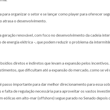
a para organizar o setor e se lançar como player para oferecer se
o atrasa o desenvolvimento.
 a geração renovável, com foco no desenvolvimento da cadeia inte
de energia elétrica –, que podem reduzir o problema da intermitênc
ubsídios diretos e indiretos que levam a expansão pelos incentivos.
estimentos, que dificultam até a expansão do mercado, como se vê n
é passo importante para dar melhor direcionamento para essa sob
e falta de regulação necessária para aproveitar os vastos investi
em eólicas em alto-mar (offshore) segue parado no Senado depois d