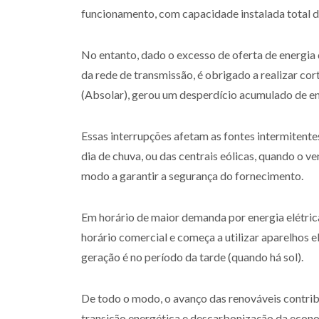
funcionamento, com capacidade instalada total d
No entanto, dado o excesso de oferta de energi
da rede de transmissão, é obrigado a realizar cor
(Absolar), gerou um desperdício acumulado de ene
Essas interrupções afetam as fontes intermitente
dia de chuva, ou das centrais eólicas, quando o v
modo a garantir a segurança do fornecimento.
Em horário de maior demanda por energia elétrica,
horário comercial e começa a utilizar aparelhos e
geração é no período da tarde (quando há sol).
De todo o modo, o avanço das renováveis contribu
transição energética e descarbonização da econ