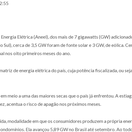
12:55
ergia Elétrica (Aneel), dos mais de 7 gigawatts (GW) adicionado
o Sul), cerca de 3,5 GW foram de fonte solar e 3 GW, de eólica. Cer
nal nos oito primeiros meses do ano.
triz de energia elétrica do país, cuja potência fiscalizada, ou s
em meio a uma das maiores secas que o país já enfrentou. A estia
vez, acentua o risco de apagão nos próximos meses.
uída, modalidade em que os consumidores produzem a própria energ
 condomínios. Ela avançou 5,89 GW no Brasil até setembro. Ao tod