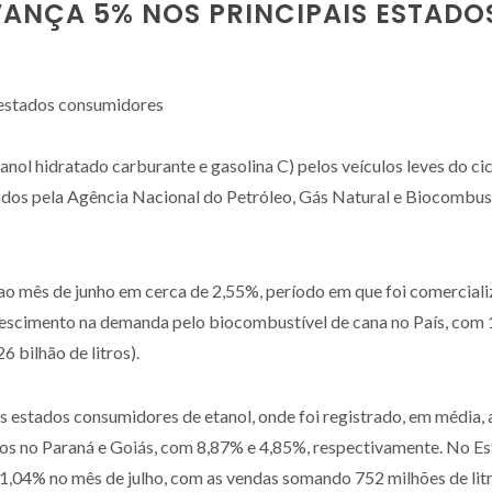
ANÇA 5% NOS PRINCIPAIS ESTAD
ol hidratado carburante e gasolina C) pelos veículos leves do cic
ados pela Agência Nacional do Petróleo, Gás Natural e Biocombus
o mês de junho em cerca de 2,55%, período em que foi comercializa
rescimento na demanda pelo biocombustível de cana no País, com 1,
6 bilhão de litros).
ais estados consumidores de etanol, onde foi registrado, em médi
s no Paraná e Goiás, com 8,87% e 4,85%, respectivamente. No Est
41,04% no mês de julho, com as vendas somando 752 milhões de lit