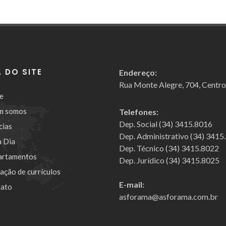
 DO SITE
Endereço:
Rua Monte Alegre, 704, Centr
e
m somos
Telefones:
Dep. Social (34) 3415.8016
cias
Dep. Administrativo (34) 3415
a Dia
Dep. Técnico (34) 3415.8022
artamentos
Dep. Jurídico (34) 3415.8025
cação de currículos
E-mail:
ato
asforama@asforama.com.br