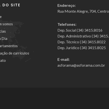
 DO SITE
Endereço:
Rua Monte Alegre, 704, Centr
e
m somos
Telefones:
Dep. Social (34) 3415.8016
cias
Dep. Administrativo (34) 3415
a Dia
Dep. Técnico (34) 3415.8022
artamentos
Dep. Jurídico (34) 3415.8025
cação de currículos
E-mail:
ato
asforama@asforama.com.br