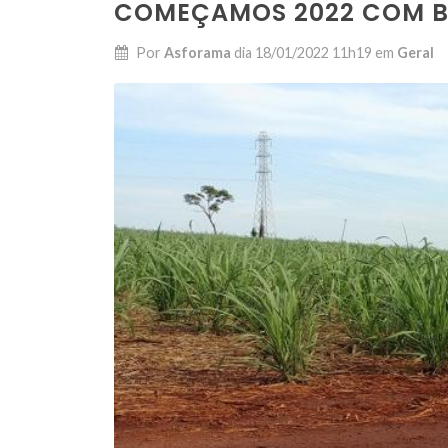
COMEÇAMOS 2022 COM BO
Por
Asforama
dia
18/01/2022 11h19
em
Geral