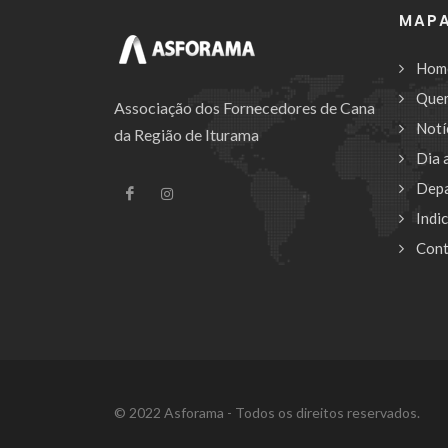
MAPA
Hom
Que
Associação dos Fornecedores de Cana
Notí
da Região de Iturama
Dia 
Dep
Indi
Cont
© 2022 Asforama - Todos os direitos reservados.