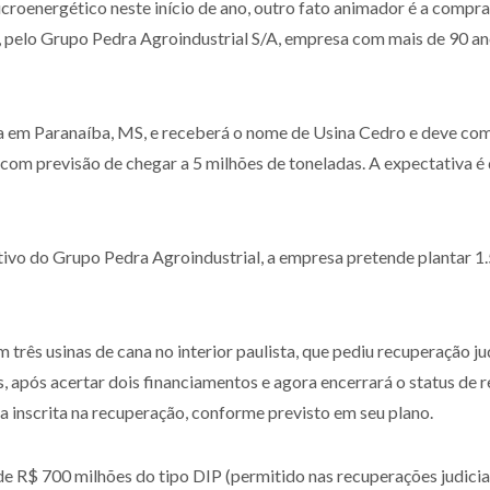
sucroenergético neste início de ano, outro fato animador é a com
 pelo Grupo Pedra Agroindustrial S/A, empresa com mais de 90 ano
da em Paranaíba, MS, e receberá o nome de Usina Cedro e deve come
com previsão de chegar a 5 milhões de toneladas. A expectativa é
tivo do Grupo Pedra Agroindustrial, a empresa pretende plantar 1
rês usinas de cana no interior paulista, que pediu recuperação judi
s, após acertar dois financiamentos e agora encerrará o status de 
 inscrita na recuperação, conforme previsto em seu plano.
e R$ 700 milhões do tipo DIP (permitido nas recuperações judicia