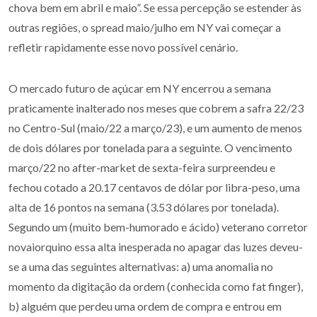
chova bem em abril e maio”. Se essa percepção se estender às
outras regiões, o spread maio/julho em NY vai começar a
refletir rapidamente esse novo possível cenário.
O mercado futuro de açúcar em NY encerrou a semana
praticamente inalterado nos meses que cobrem a safra 22/23
no Centro-Sul (maio/22 a março/23), e um aumento de menos
de dois dólares por tonelada para a seguinte. O vencimento
março/22 no after-market de sexta-feira surpreendeu e
fechou cotado a 20.17 centavos de dólar por libra-peso, uma
alta de 16 pontos na semana (3.53 dólares por tonelada).
Segundo um (muito bem-humorado e ácido) veterano corretor
novaiorquino essa alta inesperada no apagar das luzes deveu-
se a uma das seguintes alternativas: a) uma anomalia no
momento da digitação da ordem (conhecida como fat finger),
b) alguém que perdeu uma ordem de compra e entrou em